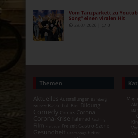
Vom Tanzparkett zu Youtube
Song“ einen viralen Hit
29.07.2026
|
0
Themen
Kat
Aktuelles
Maga
Ausstellungen
Bamberg
Bildung
Akt
Basketball
Bier
zaubert
Comedy
Ba
Corona
Comics
Corona-Krise
Fahrrad
Fasching
Kin
Film
Gastro-Szene
Freizeit
Freibäder
Ver
Gesundheit
heitec
Vid
Gitarrentage