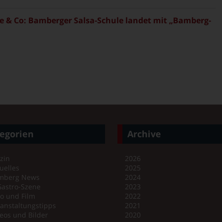
 & Co: Bamberger Salsa-Schule landet mit „Bamberg-
egorien
Archive
zin
2026
uelles
2025
mberg News
2024
Gastro-Szene
2023
o und Film
2022
anstaltungstipps
2021
eos und Bilder
2020