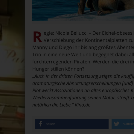
R
egie: Nicola Bellucci – Der Eichel-obses
Verschiebung der Kontinentalplatten zur 
Manny und Diego ihr bislang größtes Abenteue
Trio in eine neue Welt und begegnet dabei a
furchterregenden Piraten. Werden die drei i
Hunger stillen können?
„Auch in der dritten Fortsetzung zeigen die knuff
dramaturgische Abnutzungserscheinungen [und] g
Plot weckt Assoziationen an altes europäisches K
Wiederzusammenführung seinen Motor, streift T
natürlich die Liebe.“ Kino.de
teilen
twitter