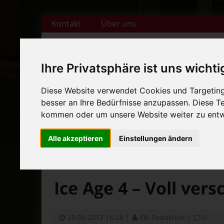
Zum Inhalt springen
Kontakt
Über uns
Ihre Privatsphäre ist uns wichti
+++ Bamberger Biertage vo
Diese Website verwendet Cookies und Targeting 
besser an Ihre Bedürfnisse anzupassen. Diese 
Startseite
Magazin
Veranstaltungska
+++ Blues- und Jazzfestival
kommen oder um unsere Website weiter zu entw
News-Ticker:
+++ Bamberger Biertage vo
Alle akzeptieren
Einstellungen ändern
+++ Blues- und Jazzfestival
>
>
>
Fränkische Nacht
Alte Beiträge
Kino
Aktue
Ice Age 4 – Voll ver
29.06.2012 16:28
|
FN-Redaktion
|
0