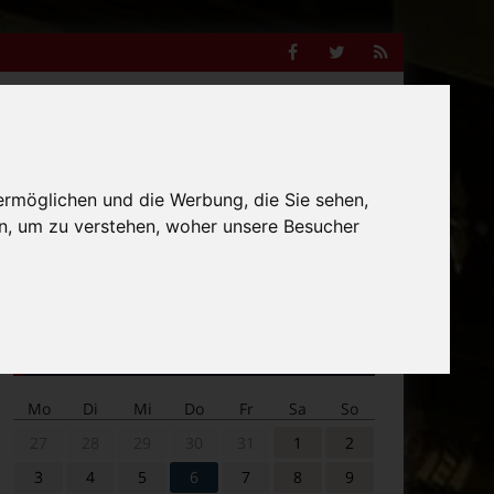
Facebook
Twitter
RSS
Feed
Anzeige
ermöglichen und die Werbung, die Sie sehen,
n, um zu verstehen, woher unsere Besucher
Suche
nach:
Veranstaltungskalender
Mo
Di
Mi
Do
Fr
Sa
So
27
28
29
30
31
1
2
3
4
5
6
7
8
9