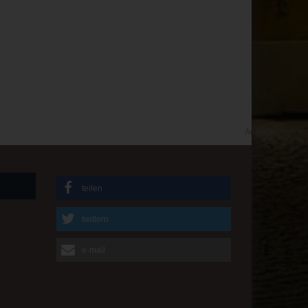
Anzeige
teilen
twittern
e-mail