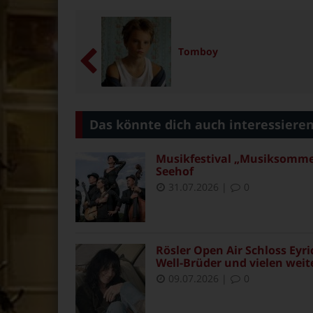
Tomboy
Das könnte dich auch interessiere
Musikfestival „Musiksommer 
Seehof
31.07.2026
|
0
Rösler Open Air Schloss Eyr
Well-Brüder und vielen weit
09.07.2026
|
0