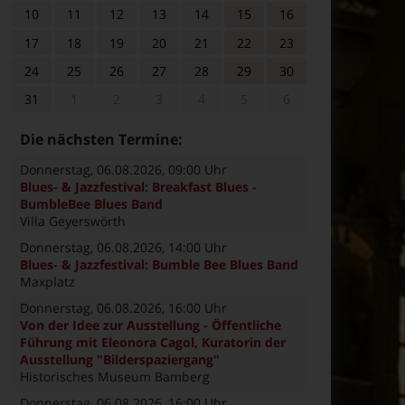
10
11
12
13
14
15
16
17
18
19
20
21
22
23
24
25
26
27
28
29
30
31
1
2
3
4
5
6
Die nächsten Termine:
Donnerstag, 06.08.2026
, 09:00 Uhr
Blues- & Jazzfestival: Breakfast Blues -
BumbleBee Blues Band
Villa Geyerswörth
Donnerstag, 06.08.2026
, 14:00 Uhr
Blues- & Jazzfestival: Bumble Bee Blues Band
Maxplatz
Donnerstag, 06.08.2026
, 16:00 Uhr
Von der Idee zur Ausstellung - Öffentliche
Führung mit Eleonora Cagol, Kuratorin der
Ausstellung "Bilderspaziergang"
Historisches Museum Bamberg
Donnerstag, 06.08.2026
, 16:00 Uhr