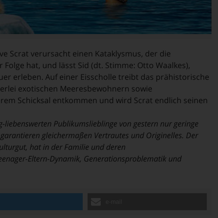
sive Scrat verursacht einen Kataklysmus, der die
Folge hat, und lässt Sid (dt. Stimme: Otto Waalkes),
r erleben. Auf einer Eisscholle treibt das prähistorische
llerlei exotischen Meeresbewohnern sowie
hrem Schicksal entkommen und wird Scrat endlich seinen
ig-liebenswerten Publikumslieblinge von gestern nur geringe
arantieren gleichermaßen Vertrautes und Originelles. Der
ulturgut, hat in der Familie und deren
eenager-Eltern-Dynamik, Generationsproblematik und
n
e-mail