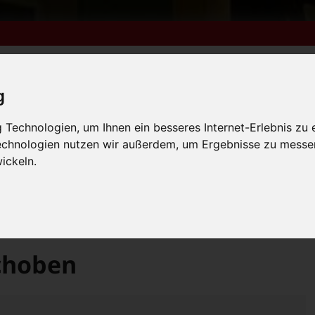
g
m 6. bis 9. August +++
Technologien, um Ihnen ein besseres Internet-Erlebnis zu 
Technologien nutzen wir außerdem, um Ergebnisse zu messe
lender
Kleinanzeigen
FN-Ausgaben online lesen
 vom 31.7. bis 9.8. +++
ickeln.
m 6. bis 9. August +++
 vom 31.7. bis 9.8. +++
>
lle Filme
Ice Age 4 – Voll verschoben
schoben