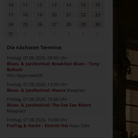
10
11
12
13
14
15
16
17
18
19
20
21
22
23
24
25
26
27
28
29
30
31
1
2
3
4
5
6
Die nächsten Termine:
Freitag, 07.08.2026
, 09:00 Uhr
Blues- & Jazzfestival: Breakfast Blues - Tony
Bulluck
Villa Geyerswörth
Freitag, 07.08.2026
, 13:00 Uhr
Blues- & Jazzfestival: Maura
Maxplatz
Freitag, 07.08.2026
, 15:00 Uhr
Blues- & Jazzfestival: The See See Riders
Maxplatz
Freitag, 07.08.2026
, 16:00 Uhr
FreiTag & Nacht - Eintritt frei
Haas-Säle