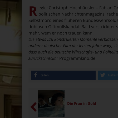
R
egie: Christoph Hochhäusler – Fabian Gro
politischen Nachrichtenmagazins, recher
Selbstmord eines früheren Bundeswehrsolda
dubiosen Giftmüllskandal. Bald verstrickt er 
mehr, wem er noch trauen kann.
Die etwas „zu konstruierten Momente verblassen 
anderer deutscher Film der letzten Jahre wagt, s
dass auch die deutsche Wirtschafts- und Politel
zurückschreckt.“
Programmkino.de
teilen
twitter
Die Frau in Gold