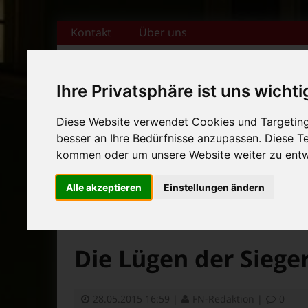
Zum Inhalt springen
Kontakt
Über uns
Ihre Privatsphäre ist uns wichti
Diese Website verwendet Cookies und Targeting 
+++ Bamberger Biertage vo
besser an Ihre Bedürfnisse anzupassen. Diese 
Startseite
Magazin
Veranstaltungska
+++ Blues- und Jazzfestival
kommen oder um unsere Website weiter zu entw
News-Ticker:
+++ Bamberger Biertage vo
Alle akzeptieren
Einstellungen ändern
+++ Blues- und Jazzfestival
>
>
>
Fränkische Nacht
Alte Beiträge
Kino
Aktue
Die Lügen der Siege
28.05.2015 16:59
|
FN-Redaktion
|
0