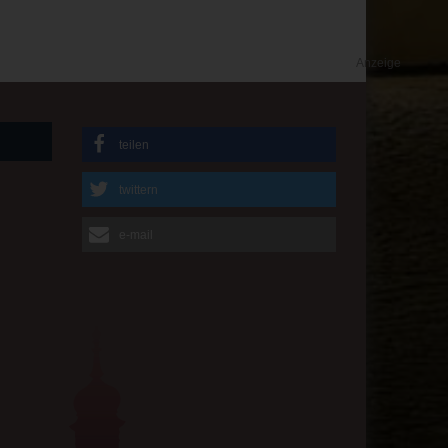
Anzeige
teilen
twittern
e-mail