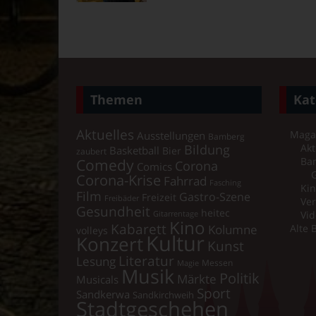
Themen
Kat
Aktuelles
Maga
Ausstellungen
Bamberg
Bildung
Akt
Basketball
Bier
zaubert
Comedy
Ba
Corona
Comics
Corona-Krise
Fahrrad
Fasching
Kin
Film
Gastro-Szene
Freizeit
Freibäder
Ver
Gesundheit
heitec
Vid
Gitarrentage
Kino
Kabarett
Kolumne
Alte 
volleys
Kultur
Konzert
Kunst
Literatur
Lesung
Messen
Magie
Musik
Politik
Märkte
Musicals
Sport
Sandkerwa
Sandkirchweih
Stadtgeschehen