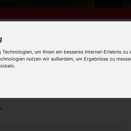
g
Technologien, um Ihnen ein besseres Internet-Erlebnis zu 
m 6. bis 9. August +++
Technologien nutzen wir außerdem, um Ergebnisse zu messe
lender
Kleinanzeigen
FN-Ausgaben online lesen
 vom 31.7. bis 9.8. +++
ickeln.
m 6. bis 9. August +++
 vom 31.7. bis 9.8. +++
>
lle Filme
Die Lügen der Sieger
r