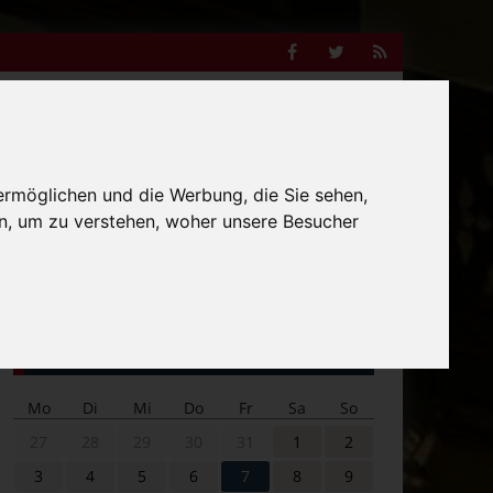
Facebook
Twitter
RSS
Feed
Anzeige
ermöglichen und die Werbung, die Sie sehen,
n, um zu verstehen, woher unsere Besucher
Suche
nach:
Veranstaltungskalender
Mo
Di
Mi
Do
Fr
Sa
So
27
28
29
30
31
1
2
3
4
5
6
7
8
9