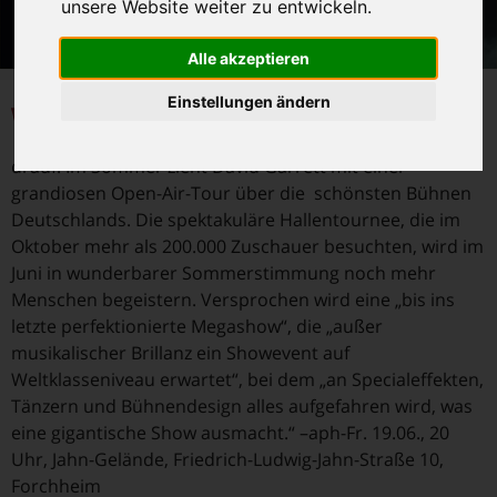
unsere Website weiter zu entwickeln.
Alle akzeptieren
W
Einstellungen ändern
egen des riesigen Erfolgs seiner „Classic-
Revolution“-Tournee legt der Geiger noch eins
drauf: Im Sommer zieht David Garrett mit einer
grandiosen Open-Air-Tour über die schönsten Bühnen
Deutschlands. Die spektakuläre Hallentournee, die im
Oktober mehr als 200.000 Zuschauer besuchten, wird im
Juni in wunderbarer Sommerstimmung noch mehr
Menschen begeistern. Versprochen wird eine „bis ins
letzte perfektionierte Megashow“, die „außer
musikalischer Brillanz ein Showevent auf
Weltklasseniveau erwartet“, bei dem „an Specialeffekten,
Tänzern und Bühnendesign alles aufgefahren wird, was
eine gigantische Show ausmacht.“ –aph-Fr. 19.06., 20
Uhr, Jahn-Gelände, Friedrich-Ludwig-Jahn-Straße 10,
Forchheim