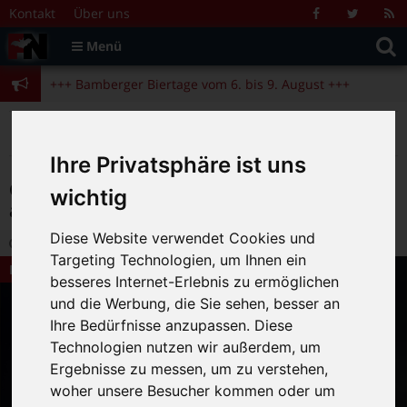
Zum Inhalt springen
+++ Bamberger Biertage vom 6. bis 9. August +++
Kontakt
Über uns
Facebook
Twitter
R
Suche
F
Menü
+++ Blues- und Jazzfestival vom 31.7. bis 9.8. +++
nach:
+++ Bamberger Biertage vom 6. bis 9. August +++
+++ Blues- und Jazzfestival vom 31.7. bis 9.8. +++
>
>
>
Fränkische Nacht
Alte Beiträge
Bamberg Live
>
Kulturtipps
Geigenglanz im Goldregen: David Garrett am 19. Juni in Forchheim
Ihre Privatsphäre ist uns
Geigenglanz im Goldregen: David Garrett
wichtig
am 19. Juni in Forchheim
Diese Website verwendet Cookies und
29.05.2015 13:58
|
FN-Redaktion
|
0
Targeting Technologien, um Ihnen ein
Bamberg Live
besseres Internet-Erlebnis zu ermöglichen
und die Werbung, die Sie sehen, besser an
Ihre Bedürfnisse anzupassen. Diese
Technologien nutzen wir außerdem, um
Ergebnisse zu messen, um zu verstehen,
woher unsere Besucher kommen oder um