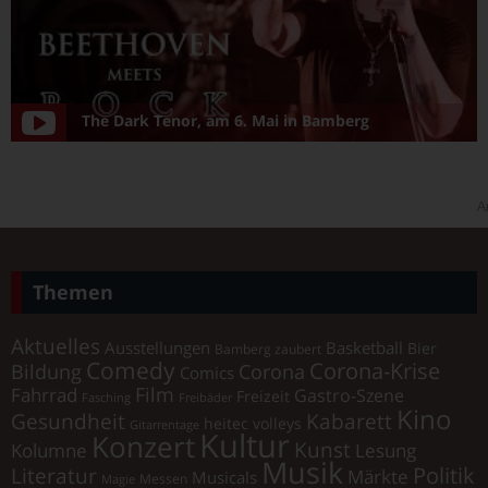
The Dark Tenor, am 6. Mai in Bamberg
A
Themen
Aktuelles
Ausstellungen
Basketball
Bier
Bamberg zaubert
Comedy
Corona-Krise
Corona
Bildung
Comics
Film
Fahrrad
Gastro-Szene
Freizeit
Fasching
Freibäder
Kino
Gesundheit
Kabarett
heitec volleys
Gitarrentage
Kultur
Konzert
Kunst
Kolumne
Lesung
Musik
Literatur
Politik
Märkte
Musicals
Messen
Magie