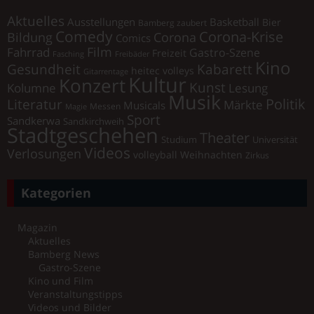
Aktuelles
Ausstellungen
Basketball
Bier
Bamberg zaubert
Comedy
Corona-Krise
Corona
Bildung
Comics
Film
Fahrrad
Gastro-Szene
Freizeit
Fasching
Freibäder
Kino
Gesundheit
Kabarett
heitec volleys
Gitarrentage
Kultur
Konzert
Kunst
Kolumne
Lesung
Musik
Literatur
Politik
Märkte
Musicals
Messen
Magie
Sport
Sandkerwa
Sandkirchweih
Stadtgeschehen
Theater
Universität
Studium
Videos
Verlosungen
volleyball
Weihnachten
Zirkus
Kategorien
Magazin
Aktuelles
Bamberg News
Gastro-Szene
Kino und Film
Veranstaltungstipps
Videos und Bilder