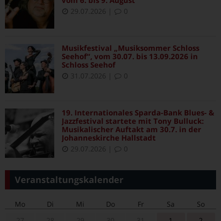
vom 6. bis 9. August
29.07.2026
|
0
Musikfestival „Musiksommer Schloss
Seehof“, vom 30.07. bis 13.09.2026 in
Schloss Seehof
31.07.2026
|
0
19. Internationales Sparda-Bank Blues- &
Jazzfestival startete mit Tony Bulluck:
Musikalischer Auftakt am 30.7. in der
Johanneskirche Hallstadt
29.07.2026
|
0
Veranstaltungskalender
Mo
Di
Mi
Do
Fr
Sa
So
27
28
29
30
31
1
2