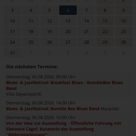
3
4
5
6
7
8
9
10
11
12
13
14
15
16
17
18
19
20
21
22
23
24
25
26
27
28
29
30
31
1
2
3
4
5
6
Die nächsten Termine:
Donnerstag, 06.08.2026
, 09:00 Uhr
Blues- & Jazzfestival: Breakfast Blues - BumbleBee Blues
Band
Villa Geyerswörth
Donnerstag, 06.08.2026
, 14:00 Uhr
Blues- & Jazzfestival: Bumble Bee Blues Band
Maxplatz
Donnerstag, 06.08.2026
, 16:00 Uhr
Von der Idee zur Ausstellung - Öffentliche Führung mit
Eleonora Cagol, Kuratorin der Ausstellung
"Bilderspaziergang"