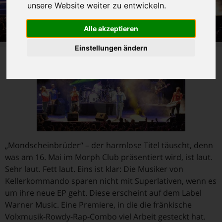
unsere Website weiter zu entwickeln.
Alle akzeptieren
Einstellungen ändern
„Mondscheinbrüder“ – der harmlose Titel täuscht, denn
was am 16. Mai im Morph Club präsentiert wird, ist laut.
Sehr laut. Fett laut. Eins ist klar: Die Musiker von
Kellerkommando sparen nicht mit Superlativen, wenn es
um ihre neue EP geht. Diese erscheint auf dem Label
Warner Music. Eine Premiere, in die die fränkische
Volxmusik-Rowdy-Rap-Combo viel Arbeit gesteckt hat.