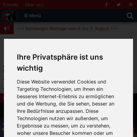
Zum Inhalt springen
+++ Bamberger Biertage vom 6. bis 9. August +++
Kontakt
Über uns
Facebook
Twitter
R
Suche
F
Menü
+++ Blues- und Jazzfestival vom 31.7. bis 9.8. +++
nach:
+++ Bamberger Biertage vom 6. bis 9. August +++
+++ Blues- und Jazzfestival vom 31.7. bis 9.8. +++
>
>
>
Fränkische Nacht
Alte Beiträge
Bamberg Live
„Fetter Sound, der euch ummäht! – Exklusiv-Interview mit Kellerkommando zur EP-Veröffentlichung (Konzert: 16.05.)
Ihre Privatsphäre ist uns
„Fetter Sound, der euch ummäht! –
wichtig
Exklusiv-Interview mit Kellerkommando
zur EP-Veröffentlichung (Konzert: 16.05.)
Diese Website verwendet Cookies und
Targeting Technologien, um Ihnen ein
25.04.2012 15:58
|
FN-Redaktion
|
0
besseres Internet-Erlebnis zu ermöglichen
Bamberg Live
und die Werbung, die Sie sehen, besser an
Ihre Bedürfnisse anzupassen. Diese
Technologien nutzen wir außerdem, um
Ergebnisse zu messen, um zu verstehen,
woher unsere Besucher kommen oder um