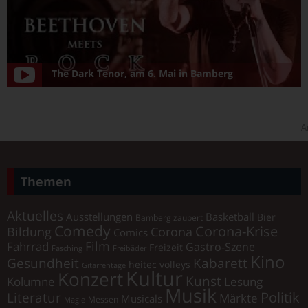
The Dark Tenor, am 6. Mai in Bamberg
A
Themen
Aktuelles
Ausstellungen
Basketball
Bier
Bamberg zaubert
Comedy
Corona-Krise
Corona
Bildung
Comics
Film
Fahrrad
Gastro-Szene
Freizeit
Fasching
Freibäder
Kino
Gesundheit
Kabarett
heitec volleys
Gitarrentage
Kultur
Konzert
Kunst
Kolumne
Lesung
Musik
Literatur
Politik
Märkte
Musicals
Messen
Magie