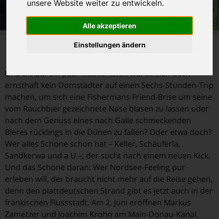
unsere Website weiter zu entwickeln.
Alle akzeptieren
D
Einstellungen ändern
ie Nordseeküste und der plattdeutsche Strand
liegen rund 600 Kilometer von Bamberg entfernt.
Und bis auf ein paar Masochisten würde sich doch
ernsthaft kein Domstädter auf einen Sechs-Stunden-Trip
machen, um sich eine Fishermans Friend-Brise um seine
vom Rauchbier gezeichnete Nase blasen zu lassen oder
nach dem Genuss eines nach Galle schmeckenden
Bieres rücklings in die Dünen zu fallen? Oder etwa doch?
Wer alles Schöne schon hat – Keller, Schäuferla,
Sandkerwa und a U –, der sucht nach einem neuen Kick.
Und das Schöne daran: Wer Nordsee-Feeling pur
erleben will, der braucht nicht mehr auf die Reise gehen,
denn den plattdeutschen Strand gibt es jetzt auch in der
fränkischen Flussstadt. Am 2. Juni eröffnen Markus
Zametzer und Joachim Krohn am Main-Donau-Kanal,