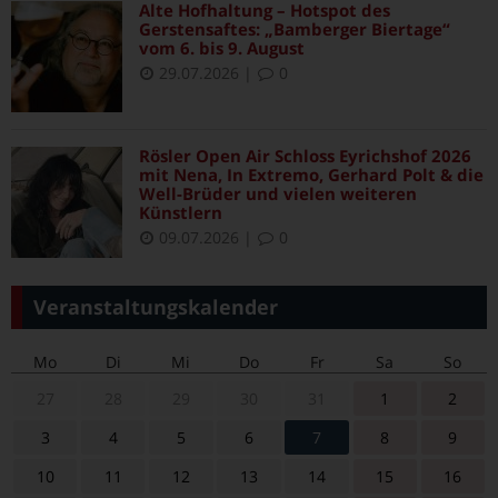
Alte Hofhaltung – Hotspot des
Gerstensaftes: „Bamberger Biertage“
vom 6. bis 9. August
29.07.2026
|
0
Rösler Open Air Schloss Eyrichshof 2026
mit Nena, In Extremo, Gerhard Polt & die
Well-Brüder und vielen weiteren
Künstlern
09.07.2026
|
0
Veranstaltungskalender
Mo
Di
Mi
Do
Fr
Sa
So
27
28
29
30
31
1
2
3
4
5
6
7
8
9
10
11
12
13
14
15
16