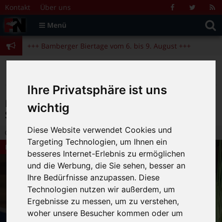
Zum Inhalt springen
+++ Bamberger Biertage vom 6. bis 9. August +++
Kontakt
Über uns
Facebook
Twitter
R
Suche
F
Menü
+++ Blues- und Jazzfestival vom 31.7. bis 9.8. +++
nach:
+++ Bamberger Biertage vom 6. bis 9. August +++
+++ Blues- und Jazzfestival vom 31.7. bis 9.8. +++
>
>
>
Fränkische Nacht
Alte Beiträge
Bamberg Live
>
Kulturtipps
Eine chillige Brise Nordsee – „Sternla Stadtstrand“ ab 02.06.
Ihre Privatsphäre ist uns
Eine chillige Brise Nordsee – „Sternla
wichtig
Stadtstrand“ ab 02.06.
Diese Website verwendet Cookies und
31.05.2016 14:50
|
FN-Redaktion
|
0
Targeting Technologien, um Ihnen ein
Bamberg Live
besseres Internet-Erlebnis zu ermöglichen
und die Werbung, die Sie sehen, besser an
Ihre Bedürfnisse anzupassen. Diese
Technologien nutzen wir außerdem, um
Ergebnisse zu messen, um zu verstehen,
woher unsere Besucher kommen oder um