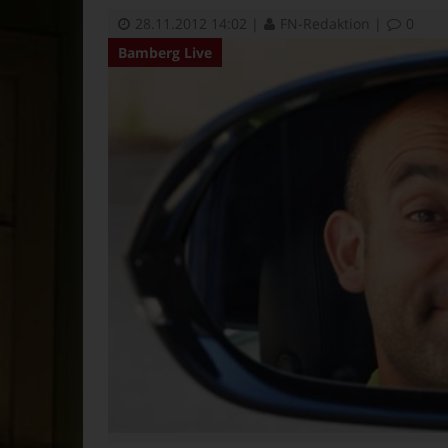
28.11.2012 14:02
|
FN-Redaktion
|
0
Bamberg Live