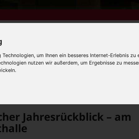
g
Technologien, um Ihnen ein besseres Internet-Erlebnis zu 
m 6. bis 9. August +++
Technologien nutzen wir außerdem, um Ergebnisse zu messe
lender
Kleinanzeigen
FN-Ausgaben online lesen
 vom 31.7. bis 9.8. +++
ickeln.
m 6. bis 9. August +++
 vom 31.7. bis 9.8. +++
>
e
Django Asüls satirischer Jahresrückblick – am 05.12. in der Konzerthalle
cher Jahresrückblick – am
thalle