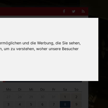
Facebook
Twitter
RSS
Feed
Anzeige
ermöglichen und die Werbung, die Sie sehen,
n, um zu verstehen, woher unsere Besucher
Suche
nach:
Veranstaltungskalender
Mo
Di
Mi
Do
Fr
Sa
So
27
28
29
30
31
1
2
3
4
5
6
7
8
9