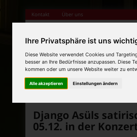
Zum Inhalt springen
Kontakt
Über uns
Ihre Privatsphäre ist uns wichti
Diese Website verwendet Cookies und Targeting 
+++ Bamberger Biertage vo
besser an Ihre Bedürfnisse anzupassen. Diese 
Startseite
Magazin
Veranstaltungska
+++ Blues- und Jazzfestival
kommen oder um unsere Website weiter zu entw
News-Ticker:
+++ Bamberger Biertage vo
Alle akzeptieren
Einstellungen ändern
+++ Blues- und Jazzfestival
>
>
Fränkische Nacht
Alte Beiträge
Bamberg Liv
Django Asüls satiris
05.12. in der Konzer