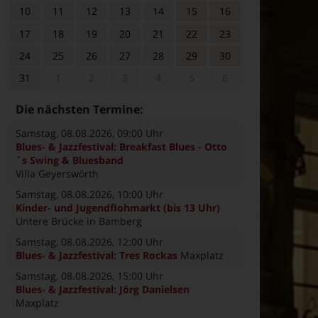
10
11
12
13
14
15
16
17
18
19
20
21
22
23
24
25
26
27
28
29
30
31
1
2
3
4
5
6
Die nächsten Termine:
Samstag, 08.08.2026
, 09:00 Uhr
Blues- & Jazzfestival: Breakfast Blues - Otto
´s Swing & Bluesband
Villa Geyerswörth
Samstag, 08.08.2026
, 10:00 Uhr
Kinder- und Jugendflohmarkt (bis 13 Uhr)
Untere Brücke in Bamberg
Samstag, 08.08.2026
, 12:00 Uhr
Blues- & Jazzfestival: Tres Rockas
Maxplatz
Samstag, 08.08.2026
, 15:00 Uhr
Blues- & Jazzfestival: Jörg Danielsen
Maxplatz