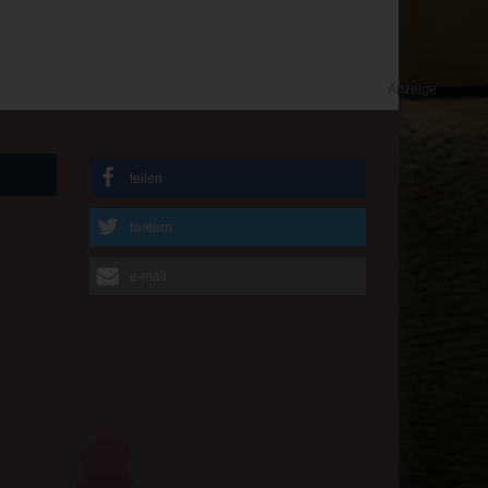
Anzeige
teilen
twittern
e-mail