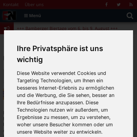
Zum Inhalt springen
+++ Bamberger Biertage vom 6. bis 9. August +++
Kontakt
Über uns
Facebook
Twitter
R
Suche
F
Menü
+++ Blues- und Jazzfestival vom 31.7. bis 9.8. +++
nach:
+++ Bamberger Biertage vom 6. bis 9. August +++
+++ Blues- und Jazzfestival vom 31.7. bis 9.8. +++
>
>
>
Fränkische Nacht
2021
September
17
Ihre Privatsphäre ist uns
Datum:
17.09.2021
wichtig
Kulturelle Bildung und
Diese Website verwendet Cookies und
lebenslanges Lernen: Der siebte
Targeting Technologien, um Ihnen ein
und letzte Band des Bamberger
besseres Internet-Erlebnis zu ermöglichen
Bildungsentwicklungsplans ist
und die Werbung, die Sie sehen, besser an
erschienen
Ihre Bedürfnisse anzupassen. Diese
17.09.2021
|
0
Technologien nutzen wir außerdem, um
Mit der kommunalen Bildungslandschaft im Bereich Kulturelle
Ergebnisse zu messen, um zu verstehen,
Bildung und lebenslanges Lernen befasst sich der siebte und
woher unsere Besucher kommen oder um
letzte Band des Bamberger Bildungsentwicklungsplans. In der
Auseinandersetzung mit den Corona-bedingten
unsere Website weiter zu entwickeln.
Herausforderungen des Jahres
… [weiterlesen]