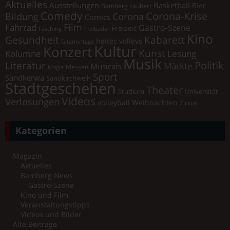
Aktuelles
Ausstellungen
Basketball
Bier
Bamberg zaubert
Comedy
Corona-Krise
Corona
Bildung
Comics
Film
Fahrrad
Gastro-Szene
Freizeit
Fasching
Freibäder
Kino
Gesundheit
Kabarett
heitec volleys
Gitarrentage
Kultur
Konzert
Kunst
Kolumne
Lesung
Musik
Literatur
Politik
Märkte
Musicals
Messen
Magie
Sport
Sandkerwa
Sandkirchweih
Stadtgeschehen
Theater
Universität
Studium
Videos
Verlosungen
volleyball
Weihnachten
Zirkus
Kategorien
Magazin
Aktuelles
Bamberg News
Gastro-Szene
Kino und Film
Veranstaltungstipps
Videos und Bilder
Alte Beiträge