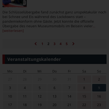
Die Schlüsselübergabe fand zunächst ganz unspektakulär noch
bei Schnee und Eis während des Lockdowns statt –
pandemiekonform ohne Gäste. Jetzt konnte die offizielle
Übergabe des neuen Museumsmobils im Beisein vieler
…
[weiterlesen]
1
2
3
4
5
Veranstaltungskalender
Mo
Di
Mi
Do
Fr
Sa
So
27
28
29
30
31
1
2
3
4
5
6
7
8
9
10
11
12
13
14
15
16
17
18
19
20
21
22
23