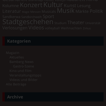
Gitarrentage
Kultur
Konzert
Kunst
Kolumne
Lesung
Musik
Literatur
Politik
Märkte
Musicals
Messen
Magie
Sport
Sandkerwa
Sandkirchweih
Stadtgeschehen
Theater
Universität
Studium
Videos
Verlosungen
volleyball
Weihnachten
Zirkus
Kategorien
Magazin
Aktuelles
Bamberg News
Gastro-Szene
Kino und Film
Veranstaltungstipps
Videos und Bilder
Alte Beiträge
Archive