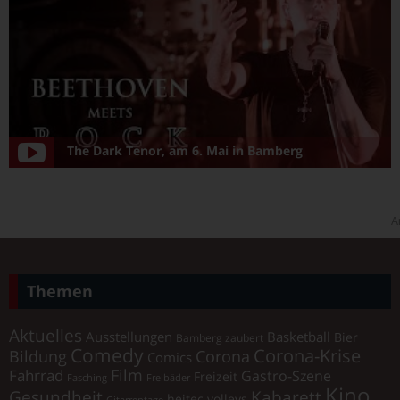
The Dark Tenor, am 6. Mai in Bamberg
A
Themen
Aktuelles
Ausstellungen
Basketball
Bier
Bamberg zaubert
Comedy
Corona-Krise
Corona
Bildung
Comics
Film
Fahrrad
Gastro-Szene
Freizeit
Fasching
Freibäder
Kino
Gesundheit
Kabarett
heitec volleys