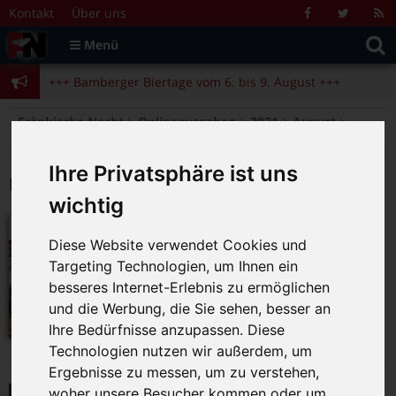
Zum Inhalt springen
+++ Bamberger Biertage vom 6. bis 9. August +++
Kontakt
Über uns
Facebook
Twitter
R
Suche
F
Menü
+++ Blues- und Jazzfestival vom 31.7. bis 9.8. +++
nach:
+++ Bamberger Biertage vom 6. bis 9. August +++
+++ Blues- und Jazzfestival vom 31.7. bis 9.8. +++
>
>
>
>
Fränkische Nacht
Onlineausgaben
2021
August
Seite 2
Ihre Privatsphäre ist uns
Monat:
August 2021
wichtig
September 2021
Diese Website verwendet Cookies und
30.08.2021
|
0
Targeting Technologien, um Ihnen ein
Ausgabe Nr. 403
besseres Internet-Erlebnis zu ermöglichen
und die Werbung, die Sie sehen, besser an
Ihre Bedürfnisse anzupassen. Diese
Technologien nutzen wir außerdem, um
Ergebnisse zu messen, um zu verstehen,
Martina Schwarzmann: „genau
woher unsere Besucher kommen oder um