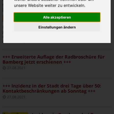
Richtig“ (Kabarett), am 31.8. in
unsere Website weiter zu entwickeln.
Bad Staffelstein
28.08.2021
|
0
Alle akzeptieren
Dass die charmante Oberbayerin dabei mit knapp Vierzig noch
Einstellungen ändern
ganz nett ausschaut für ihr Alter, mag daran liegen, dass sie
mit drei Kindern und einem Landwirt als Mann gar keine
…
[weiterlesen]
+++ Erweiterte Auflage der Radbroschüre für
Bamberg jetzt erschienen +++
27.08.2021
+++ Inzidenz in der Stadt drei Tage über 50:
Kontaktbeschränkungen ab Sonntag +++
27.08.2021