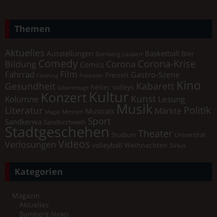
Themen
Aktuelles
Ausstellungen
Basketball
Bier
Bamberg zaubert
Comedy
Corona-Krise
Corona
Bildung
Comics
Film
Fahrrad
Gastro-Szene
Freizeit
Fasching
Freibäder
Kino
Gesundheit
Kabarett
heitec volleys
Gitarrentage
Kultur
Konzert
Kunst
Kolumne
Lesung
Musik
Literatur
Politik
Märkte
Musicals
Messen
Magie
Sport
Sandkerwa
Sandkirchweih
Stadtgeschehen
Theater
Universität
Studium
Videos
Verlosungen
volleyball
Weihnachten
Zirkus
Kategorien
Magazin
Aktuelles
Bamberg News