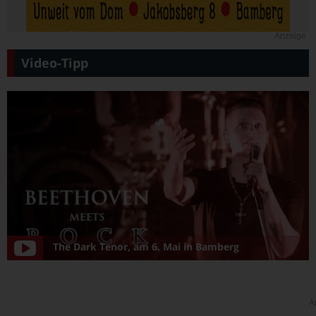
Anzeige
Video-Tipp
The Dark Tenor, am 6. Mai in Bamberg
A