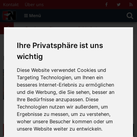
Zum Inhalt springen
+++ Bamberger Biertage vom 6. bis 9. August +++
Kontakt
Über uns
Facebook
Twitter
R
Suche
F
Menü
+++ Blues- und Jazzfestival vom 31.7. bis 9.8. +++
nach:
+++ Bamberger Biertage vom 6. bis 9. August +++
+++ Blues- und Jazzfestival vom 31.7. bis 9.8. +++
>
>
>
Fränkische Nacht
2018
Oktober
28
Ihre Privatsphäre ist uns
wichtig
Datum:
28.10.2018
Diese Website verwendet Cookies und
Gregor Meyle, am 15.11. in der
Targeting Technologien, um Ihnen ein
Konzerthalle
besseres Internet-Erlebnis zu ermöglichen
28.10.2018
|
0
und die Werbung, die Sie sehen, besser an
Ihre Bedürfnisse anzupassen. Diese
Technologien nutzen wir außerdem, um
Ergebnisse zu messen, um zu verstehen,
woher unsere Besucher kommen oder um
unsere Website weiter zu entwickeln.
Veranstaltungskalender